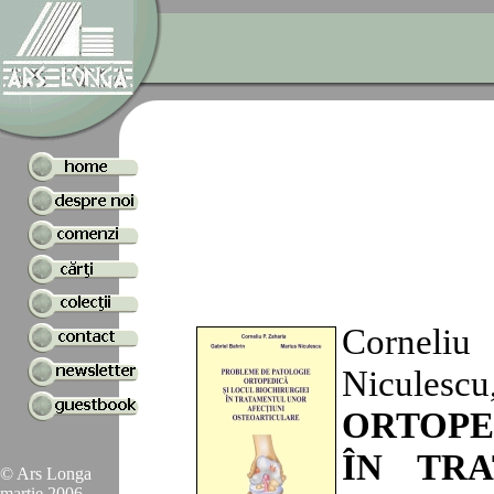
Corneliu
Nicules
ORTOPE
ÎN TR
© Ars Longa
martie 2006