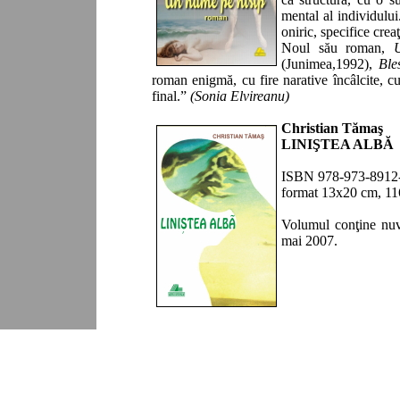
mental al individului.
oniric, specifice creaţ
Noul său roman,
(Junimea,1992),
Ble
roman enigmă, cu fire narative încâlcite, cu 
final.”
(Sonia Elvireanu)
Christian Tămaş
LINIŞTEA ALBĂ
ISBN 978-973-8912-
format 13x20 cm, 11
Volumul conţine nuve
mai 2007.