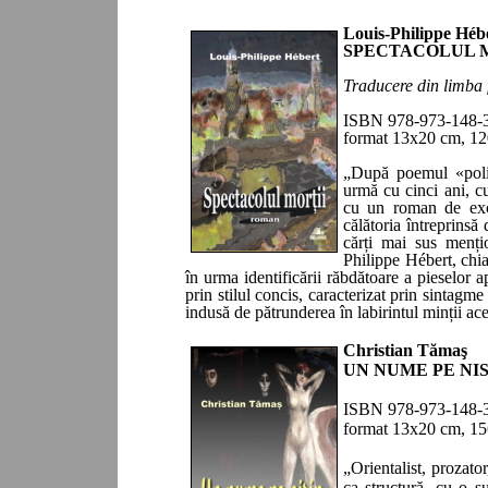
Louis-Philippe Héb
SPECTACOLUL
Traducere din limba f
ISBN 978-973-148-
format 13x20 cm, 1
2
„
După poemul «poliț
urmă cu cinci ani, cu
cu un roman de ex
călătoria întreprinsă 
cărți mai sus menți
Philippe Hébert, chia
în urma identificării răbdătoare a pieselor
prin stilul concis, caracterizat prin sintagme
indusă de pătrunderea în labirintul minții ace
Christian Tămaş
UN NUME PE NIS
ISBN 978-973-148-3
format 13x20 cm, 156
„Orientalist, prozato
ca structură, cu o su