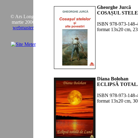
Gheorghe Jurcă
COSAȘUL STEL
© Ars Longa
martie 2006
ISBN 978-973-148-
webmaster
format 13x20 cm,
23
Diana Bolohan
ECLIPSĂ TOTAL
ISBN 978-973-148-
format 13x20 cm,
30