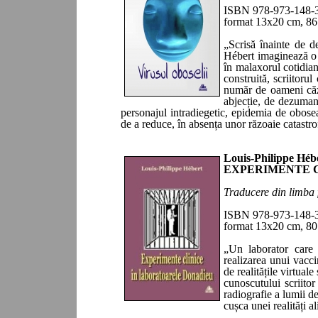
ISBN 978-973-148-
format 13x20 cm,
86
„
Scrisă înainte de d
Hébert imaginează o l
în malaxorul cotidian
construită, scriitoru
număr de oameni căzu
abjecție, de dezumani
personajul intradiegetic, epidemia de obos
de a reduce, în absența unor răzoaie catastro
Louis-Philippe Héb
EXPERIMENTE 
Traducere din limba 
ISBN 978-973-148-
format 13x20 cm,
80
„
Un laborator care
realizarea unui vacci
de realitățile virtual
cunoscutului scriito
radiografie a lumii d
cușca unei realități a