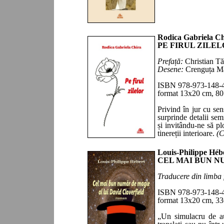
Rodica Gabriela Ch
PE FIRUL ZILE
P
refață
:
Christian T
Desene
:
Crenguța M
ISBN 978-973-148-
format 13x20 cm,
80
Privind în jur cu sens
surprinde de­talii sem
și invitându-ne să pl
tinereții interioare.
(
C
Louis-Philippe Héb
CEL MAI BUN N
Traducere din limba 
ISBN 978-973-148-
format 13x20 cm,
33
„
Un simulacru de a