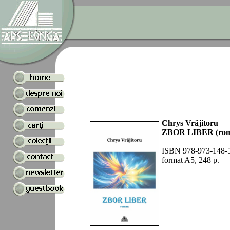
Chrys Vrăjitoru
ZBOR LIBER (ro
ISBN 978-973-148-
format
A5
, 2
48
p.