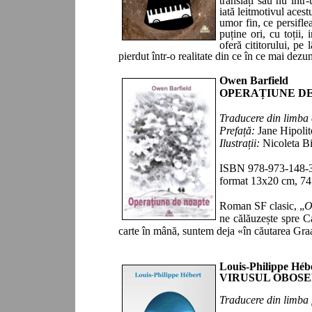
translați sau nu într
iată leitmotivul aces
umor fin
,
ce persifle
puține ori, cu toții,
oferă cititorului
, pe 
pierdut într‑o
realitate
din ce în ce mai
dezum
Owen Barfield
OPERAȚIUNE D
Traducere din limba
Prefață:
Jane Hipolit
Ilustrații:
Nicoleta B
ISBN 978-973-148-
format 13x20 cm,
74
Roman SF clasic,
„
O
ne călăuzește spre C
carte în mână, suntem deja
«
în căutarea Gra
Louis-Philippe Héb
VIRUSUL OBOSE
Traducere din limba 