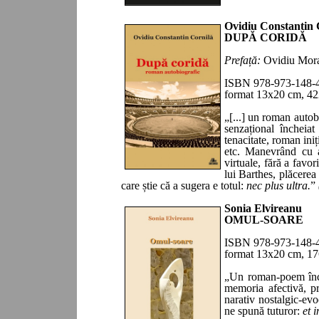
Ovidiu Constantin 
D
UPĂ CORIDĂ
P
refață:
Ovidiu Mor
ISBN 978-973-148-
format 13x20 cm,
42
„[...]
un roman autobi
senzațional încheia
tenacitate, roman iniț
etc. Manevrând cu ab
virtuale, fără a favo
lui Barthes, plăcerea
care știe că a sugera e totul:
nec plus ultra.
”
Sonia Elvireanu
OMUL-SOARE
ISBN 978-973-148-
format 13x20 cm, 1
7
„
Un roman-poem încân
memoria afectivă, pri
narativ nostalgic-evo
ne spună tuturor:
et 