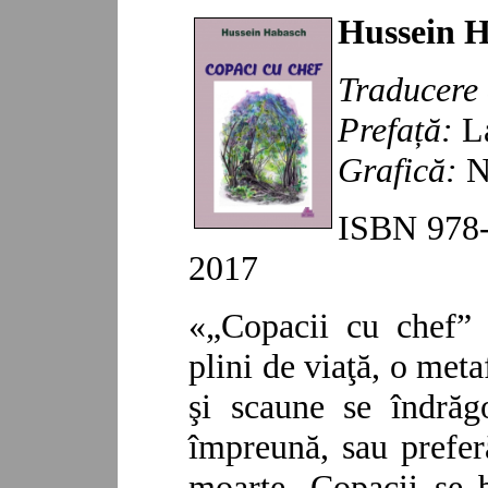
Hussein 
Traducere 
Prefață:
L
Grafică
:
N
ISBN
978
2017
«
„
Copacii cu chef” 
plini de viaţă, o meta
şi scaune se îndrăg
împreună, sau prefer
moarte. Copacii se b