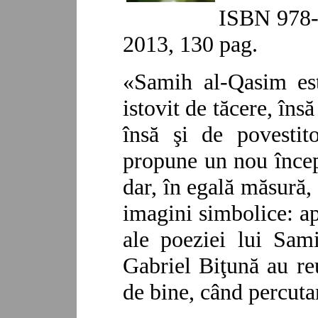
ISBN 978-
2013, 130 pag.
«
Samih al-Qasim est
istovit de tăcere, însă
însă şi de povestit
propune un nou începu
dar, în egală măsură, 
imagini simbolice
: a
ale poeziei lui Sam
Gabriel Biţună au re
de bine, când percuta
..........