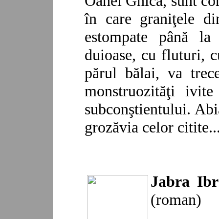
Oanei Ghica, sunt con
în care graniţele d
estompate până la d
duioase, cu fluturi, c
părul bălai, va tre
monstruozităţi ivit
subconştientului. Abi
grozăvia celor citite.
Jabra I
(roman)