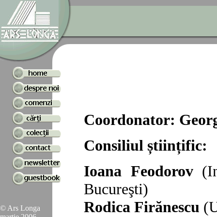
Coordonator: Georg
Consiliul științific:
Ioana Feodorov
(In
Bucureşti)
Rodica Firănescu
(U
© Ars Longa
martie 2006