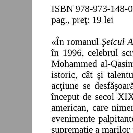
ISBN 978-973-148-09
pag., preţ: 19 lei
«În romanul
Şeicul A
în 1996, celebrul scr
Mohammed al-Qasimi, 
istoric, cât şi talen
acţiune se desfǎşoar
început de secol XIX,
american, care nimer
evenimente palpitante
supremaţie a marilor p