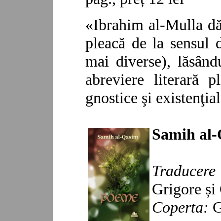
«Ibrahim al-Mulla dă
pleacă de la sensul d
mai diverse), lăsând
abreviere literară p
gnostice şi existenţia
Samih
al
Traducere 
Grigore și
Coperta:
G