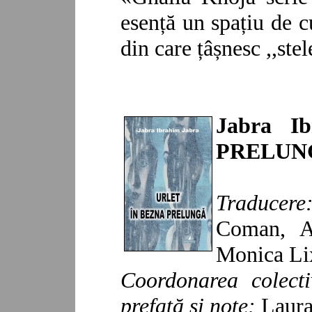
esență un spațiu de c
din care țâșnesc ,,stel
Jabra I
PRELUN
Traducere
Coman, A
Monica Li
Coordonarea colecti
prefaţă şi note:
Laura