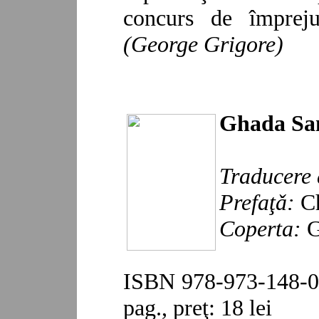
concurs de împreju
(George Grigore)
Ghada Sa
Traducere 
Prefaţǎ:
Ch
Coperta:
G
ISBN 978-973-148-08
pag., preţ: 18 lei