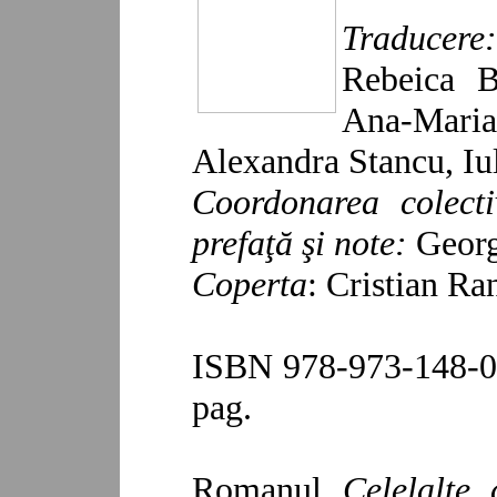
Traducere:
Rebeica B
Ana-Mari
Alexandra Stancu, Iul
Coordonarea colecti
prefaţă şi note:
Georg
Coperta
: Cristian Ra
ISBN 978-973-148-06
pag.
Romanul
Celelalte