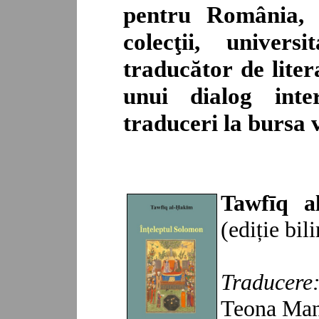
pentru România, i
colecţii, univer
traducător de lite
unui dialog inter
traduceri la bursa 
Tawfīq a
(
ediție
bil
Traducere
Teona Mane