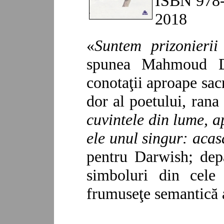
ISBN
978
201
8
«
Suntem prizonierii 
spunea Mahmoud Da
conotaţii aproape sacr
dor al poetului, rana
cuvintele din lume, a
ele unul singur: acas
pentru Darwish; depa
simboluri din cele
frumuseţe semantică 