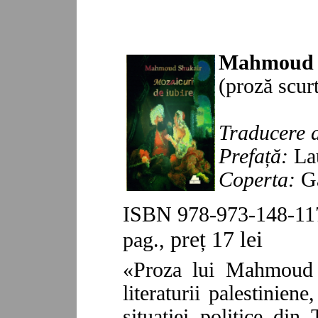
Mahmoud 
(proză scur
Traducere 
Prefață:
Lau
Coperta:
Ga
ISBN 978-973-148-117
preț 17 lei
pag.,
«Proza lui Mahmoud S
literaturii palestinien
situaţiei politice din 