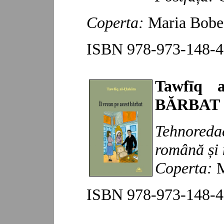
Copert
a:
Maria Bobe
ISBN
978-973-148-4
Tawfīq a
BĂRBAT
Tehnoreda
română
și 
Copert
a:
M
ISBN
978-973-148-
4