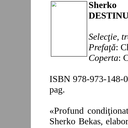
Sherk
DESTIN
Selecţie, t
Prefaţǎ
: C
Coperta
: 
ISBN 978-973-148-09
pag.
«Profund condiţionat
Sherko Bekas, elabora