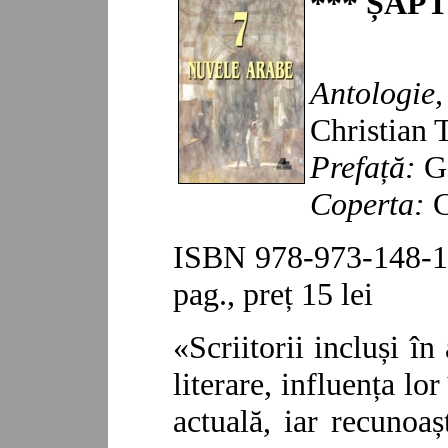
***
ȘAPT
Antologie,
Christian
Prefață:
G
Copert
a:
C
ISBN 978-973-148-1
pag.,
preț 1
5
lei
«Scriitorii incluși în
literare, influența lo
actuală, iar recunoașt