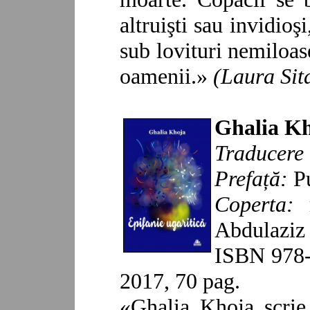
altruişti sau invidioş
sub lovituri nemiloase
oamenii.
»
(
Laura Sit
Ghalia K
Traducere
Prefață:
P
Copert
a:
Abdulaziz
ISBN 978-
201
7
, 70 pag.
«
Ghalia Khoja
scri