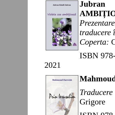
Jubran 
AMBIȚI
Prezentar
t
raducere
Copert
a:
C
ISBN
978
20
21
Mahmoud
Traducer
Grigore