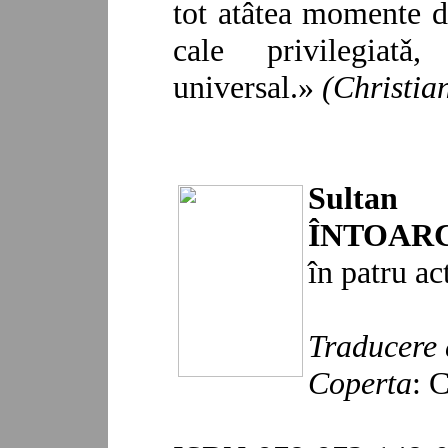
tot atâtea momente de
cale privilegiatǎ
universal.»
(Christia
Sultan
ÎNTOAR
în patru ac
Traducere 
Coperta
: 