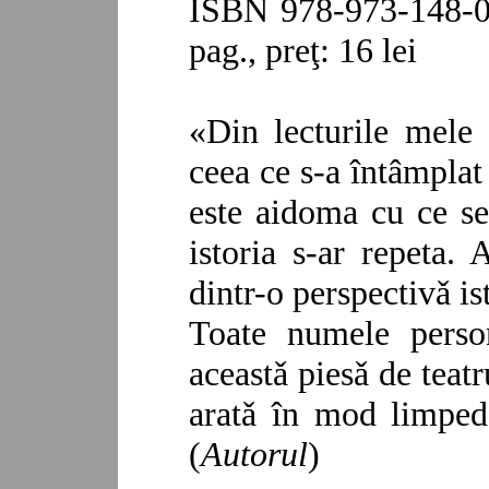
ISBN 978-973-148-08
pag., preţ: 16 lei
«Din lecturile mele 
ceea ce s-a întâmplat 
este aidoma cu ce se
istoria s-ar repeta. 
dintr-o perspectivǎ is
Toate numele person
aceastǎ piesǎ de teatr
aratǎ în mod limpede
(
Autorul
)