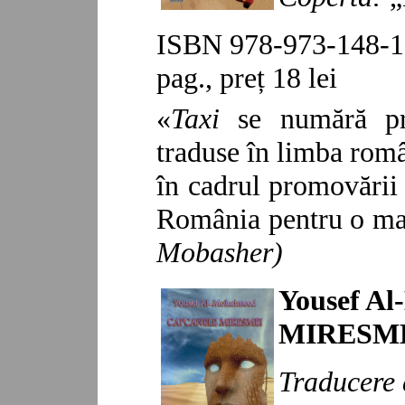
ISBN 978-973-148-11
pag.,
preț 18 lei
«
Taxi
se numără pri
traduse în limba român
în cadrul promovării r
România pentru o mai
Mobasher
)
Yousef A
MIRESM
Traducere 