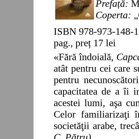
Prefață:
Mi
Coperta:
„
ISBN 978-973-148-10
pag., preț 17 lei
«
Fără îndoială,
Capca
atât pentru cei care s
pentru necunoscător
capacitatea de a îi i
acestei lumi, aşa cum
Celor familiarizaţi 
societăţii arabe, trec
C. Pătru)