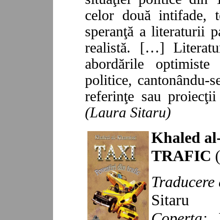
celor două intifade, 
speranţă a literaturii 
realistă.
[…] L
iterat
abordările optimiste
politice, cantonându-se
referinţe sau proiecţi
(
Laura Sitaru
)
Khaled a
TRAFIC
(
Traducere 
Sitaru
Coperta:
„