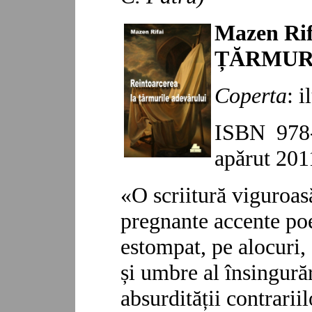
Mazen R
ȚĂRMUR
Coperta
: 
ISBN 978-
apǎrut 201
«O scriitură viguroas
pregnante accente poet
estompat, pe alocuri,
și umbre al însingurări
absurdității contrarii