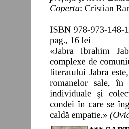
Coperta
: Cristian Ra
ISBN 978-973-148-17
pag., 16 lei
«
Jabra Ibrahim Jab
complexe de comuniuni
literatului Jabra este
romanelor sale, în 
individuale şi cole
condei în care se în
caldă empatie.
»
(Ovi