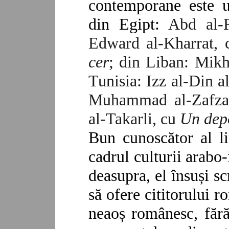
contemporane este u
din Egipt:
Abd al-
Edward
al‑Kharr
at
,
cer
; din Liban:
Mikh
Tunisia:
Izz al-Din 
Muhammad al‑
Zafza
al‑Takarli, cu
Un depo
Bun cunoscător al li
cadrul culturii arabo-i
deasupra, el însuși s
să ofere cititorului 
neaoș românesc, fără