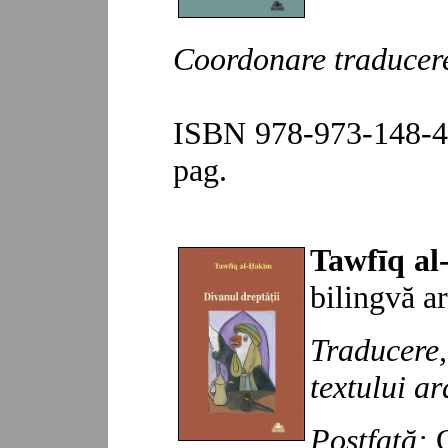
Coordonare
traducer
ISBN 978-973-148-
4
pag.
Tawfīq a
bilingvă a
Traducer
textului ar
Postfață:
G