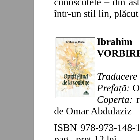
cunoscutele – din ast
într-un stil lin, plăcu
Ibrahim
VORBIR
Traducere 
Prefață:
Om
Copert
a:
de Omar Abdulaziz
ISBN 978-973-148-15
pag.,
preț 12 lei